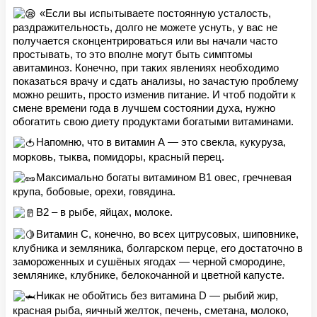
«Если вы испытываете постоянную усталость,
раздражительность, долго не можете уснуть, у вас не
получается сконцентрироваться или вы начали часто
простывать, то это вполне могут быть симптомы
авитаминоз. Конечно, при таких явлениях необходимо
показаться врачу и сдать анализы, но зачастую проблему
можно решить, просто изменив питание. И чтоб подойти к
смене времени года в лучшем состоянии духа, нужно
обогатить свою диету продуктами богатыми витаминами.
Напомню, что в витамин А — это свекла, кукуруза,
морковь, тыква, помидоры, красный перец.
Максимально богаты витамином B1 овес, гречневая
крупа, бобовые, орехи, говядина.
B2 – в рыбе, яйцах, молоке.
Витамин С, конечно, во всех цитрусовых, шиповнике,
клубника и земляника, болгарском перце, его достаточно в
замороженных и сушёных ягодах — черной смородине,
землянике, клубнике, белокочанной и цветной капусте.
Никак не обойтись без витамина D — рыбий жир,
красная рыба, яичный желток, печень, сметана, молоко,