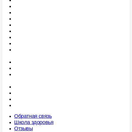
Государственные услуги
Федеральная программа
Территориальная программа
Страховые медицинские компании
Права и обязанности граждан
Виды, объёмы и сроки ожидания
Информация о ценах на ЖНВЛП
Диспансеризация
Сроки ожидания и предоставления
медицинской помощи
Правила записи на первичный прием
Диагностические исследования
Правила подготовки к диагностическим
исследованиям
Правила и сроки госпитализации
Платные медицинские услуги
Лекарственное обеспечение граждан
Иностранным гражданам
Обратная связь
Школа здоровья
Отзывы