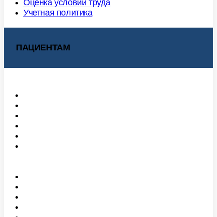
Оценка условий труда
Учетная политика
ПАЦИЕНТАМ
Обратная связь
Школа здоровья
Отзывы
Информация об аборте
Информация о беременности
Особенности организации и оказания
медицинской помощи участникам (ветеранам)
специальной военной операции
Правила внутреннего распорядка
Режим работы учреждения
Контролирующие органы
Медицинские услуги