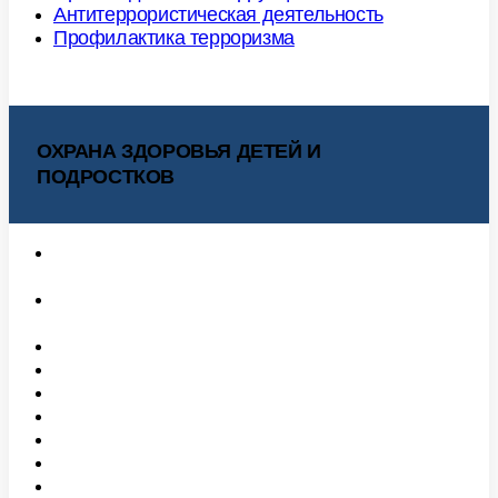
Антитеррористическая деятельность
Профилактика терроризма
ОХРАНА ЗДОРОВЬЯ ДЕТЕЙ И
ПОДРОСТКОВ
Горячая линия «Центра охраны здоровья детей
и подростков»
Методические материалы медицинским
работникам
Центр охраны здоровья детей и подростков
Адаптация к школе
Вредные привычки
Здоровый образ жизни
Ковид
Нарушения осанки
Питание юных спортсменов