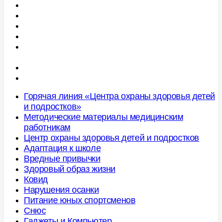
Снюс
Гаджеты и Компьютер
Гигиена полости рта
Профилактика травматизма у детей
Профилактика синдрома внезапной смерти
грудного ребенка
Рассадники бактерий на вашей кухне
Вакцинация
Горячая линия «Центра охраны здоровья детей
и подростков»
Методические материалы медицинским
работникам
Центр охраны здоровья детей и подростков
Адаптация к школе
Вредные привычки
Здоровый образ жизни
Ковид
Нарушения осанки
Питание юных спортсменов
Снюс
Гаджеты и Компьютер