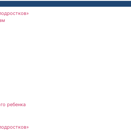
 подростков»
ам
го ребенка
 подростков»