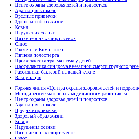
Центр охраны здоровья детей и подростков
Адаптация к школе
Вредные привычки
Здоровый образ жизни
Ковид
Нарушения осанки
Питание юных спортсменов
Снюс
Гаджеты и Компьютер
Гигиена полости рта
Профилактика травматизма у детей
Профилактика синдрома внезапной смерти грудного ребе
Рассадники бактерий на вашей кухне
Вакцинация
Горячая линия «Центра охраны здоровья детей и подрост
Методические материалы медицинским работникам
Центр охраны здоровья детей и подростков
Адаптация к школе
Вредные привычки
Здоровый образ жизни
Ковид
Нарушения осанки
Питание юных спортсменов
Снюс