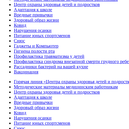
Центр охраны здоровья детей и подростков
Адаптация к школе
Вредные привычки
Здоровый образ жизни
Ковид
Нарушения осанки
Питание юных спортсменов
Снюс
Гаджеты и Компьютер
Гигиена полости рта
Профилактика травматизма у детей
Профилактика синдрома внезапной смерти грудного ребе
Рассадники бактерий на вашей кухне
Вакцинация
Горячая линия «Центра охраны здоровья детей и подрост
Методические материалы медицинским работникам
Центр охраны здоровья детей и подростков
Адаптация к школе
Вредные привычки
Здоровый образ жизни
Ковид
Нарушения осанки
Питание юных спортсменов
Снюс