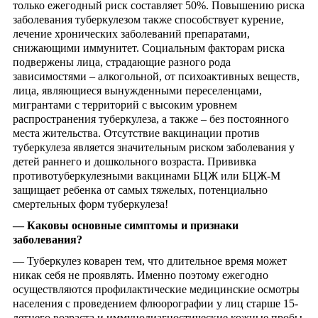
только ежегодный риск составляет 50%. Повышению риска
заболевания туберкулезом также способствует курение,
лечение хронических заболеваний препаратами,
снижающими иммунитет. Социальным факторам риска
подвержены лица, страдающие разного рода
зависимостями – алкогольной, от психоактивных веществ,
лица, являющиеся вынужденными переселенцами,
мигрантами с территорий с высоким уровнем
распространения туберкулеза, а также – без постоянного
места жительства. Отсутствие вакцинации против
туберкулеза является значительным риском заболевания у
детей раннего и дошкольного возраста. Прививка
противотуберкулезными вакцинами БЦЖ или БЦЖ-М
защищает ребенка от самых тяжелых, потенциально
смертельных форм туберкулеза!
—
Каковы основные симптомы и признаки
заболевания?
— Туберкулез коварен тем, что длительное время может
никак себя не проявлять. Именно поэтому ежегодно
осуществляются профилактические медицинские осмотры
населения с проведением флюорографии у лиц старше 15-
летнего возраста и иммунодиагностические кожные пробы