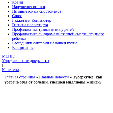
Ковид
Нарушения осанки
Питание юных спортсменов
Снюс
Гаджеты и Компьютер
Гигиена полости рта
Профилактика травматизма у детей
Профилактика синдрома внезапной смерти грудного
ребенка
Рассадники бактерий на вашей кухне
Вакцинация
МЕНЮ
Учредительные документы
|
Контакты
Главная страница
»
Главные новости
»
Туберкулез: как
уберечь себя от болезни, унесшей миллионы жизней?