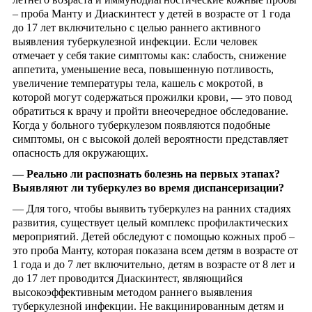
– проба Манту и Диаскинтест у детей в возрасте от 1 года
до 17 лет включительно с целью раннего активного
выявления туберкулезной инфекции.
Если человек
отмечает у себя такие симптомы как: слабость, снижение
аппетита, уменьшение веса, повышенную потливость,
увеличение температуры тела, кашель с мокротой, в
которой могут содержаться прожилки крови, — это повод
обратиться к врачу и пройти внеочередное обследование.
Когда у больного туберкулезом появляются подобные
симптомы, он с высокой долей вероятности представляет
опасность для окружающих.
—
Реально ли распознать болезнь на первых этапах?
Выявляют ли туберкулез во время диспансеризации?
— Для того, чтобы выявить туберкулез на ранних стадиях
развития, существует целый комплекс профилактических
мероприятий. Детей обследуют с помощью кожных проб –
это проба Манту, которая показана всем детям в возрасте от
1 года и до 7 лет включительно, детям в возрасте от 8 лет и
до 17 лет проводится Диаскинтест, являющийся
высокоэффективным методом раннего выявления
туберкулезной инфекции. Не вакцинированным детям и