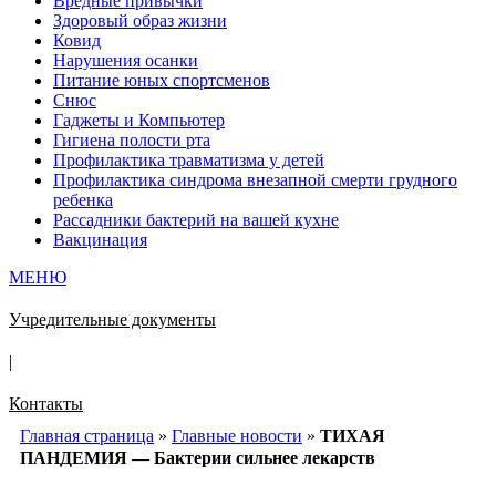
Вредные привычки
Здоровый образ жизни
Ковид
Нарушения осанки
Питание юных спортсменов
Снюс
Гаджеты и Компьютер
Гигиена полости рта
Профилактика травматизма у детей
Профилактика синдрома внезапной смерти грудного
ребенка
Рассадники бактерий на вашей кухне
Вакцинация
МЕНЮ
Учредительные документы
|
Контакты
Главная страница
»
Главные новости
»
ТИХАЯ
ПАНДЕМИЯ — Бактерии сильнее лекарств